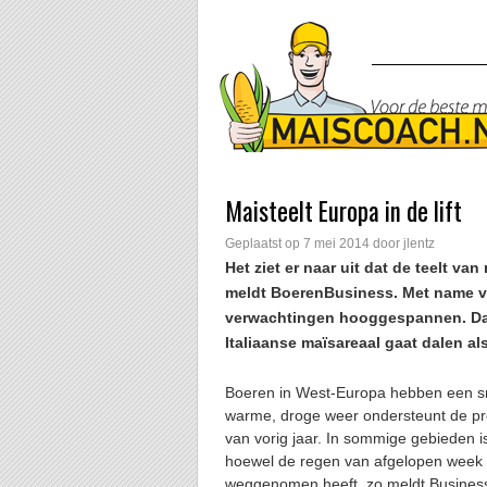
Maisteelt Europa in de lift
Geplaatst op
7 mei 2014
door
jlentz
Het ziet er naar uit dat de teelt v
meldt BoerenBusiness. Met name vo
verwachtingen hooggespannen. Daar
Italiaanse maïsareaal gaat dalen a
Boeren in West-Europa hebben een sne
warme, droge weer ondersteunt de pro
van vorig jaar. In sommige gebieden 
hoewel de regen van afgelopen week v
weggenomen heeft, zo meldt Busines