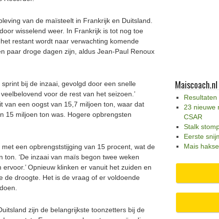
eving van de maïsteelt in Frankrijk en Duitsland.
oor wisselend weer. In Frankrijk is tot nog toe
n het restant wordt naar verwachting komende
en paar droge dagen zijn, aldus Jean-Paul Renoux
Maiscoach.nl
sprint bij de inzaai, gevolgd door een snelle
n veelbelovend voor de rest van het seizoen.’
Resultaten
it van een oogst van 15,7 miljoen ton, waar dat
23 nieuwe 
an 15 miljoen ton was. Hogere opbrengsten
CSAR
Stalk stom
Eerste snij
Mais hakse
 met een opbrengststijging van 15 procent, wat de
en ton. ‘De inzaai van maïs begon twee weken
n ervoor.’ Opnieuw klinken er vanuit het zuiden en
 de droogte. Het is de vraag of er voldoende
 doen.
itsland zijn de belangrijkste toonzetters bij de