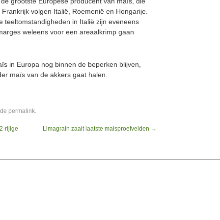
 de grootste Europese producent van maïs, die
 Frankrijk volgen Italië, Roemenië en Hongarije.
e teeltomstandigheden in Italië zijn eveneens
marges weleens voor een areaalkrimp gaan
aïs in Europa nog binnen de beperken blijven,
der maïs van de akkers gaat halen.
 de
permalink
.
-rijige
Limagrain zaait laatste maisproefvelden
→