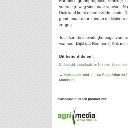
Europese graanprognose. Frankrijk is
vooral zijn weg vindt naar veevoer. Na
Duitsland komt op een vijfde plaats. D
goed, maar daar kunnen de kleinere 
zorgen.
Toch kan de uiteindelijke oogst van m
wanneer blijkt dat Roemenië flink min
Dit bericht delen:
Dit bericht is geplaatst in
Nieuws
. Bookmark
←
Mais zaaien met nieuwe Claas Arion en 12
Monosem
Maiscoach.nl is een product van: