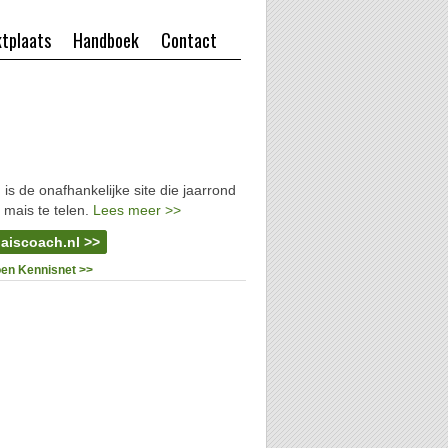
tplaats
Handboek
Contact
l
is de onafhankelijke site die jaarrond
 mais te telen.
Lees meer >>
aiscoach.nl >>
oen Kennisnet >>