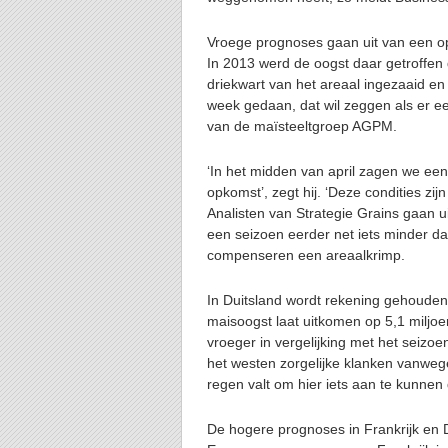
Vroege prognoses gaan uit van een opl
In 2013 werd de oogst daar getroffen d
driekwart van het areaal ingezaaid e
week gedaan, dat wil zeggen als er e
van de maïsteeltgroep AGPM.
‘In het midden van april zagen we een 
opkomst’, zegt hij. ‘Deze condities zij
Analisten van Strategie Grains gaan u
een seizoen eerder net iets minder d
compenseren een areaalkrimp.
In Duitsland wordt rekening gehouden
maisoogst laat uitkomen op 5,1 miljo
vroeger in vergelijking met het seizoe
het westen zorgelijke klanken vanwege
regen valt om hier iets aan te kunnen
De hogere prognoses in Frankrijk en Du