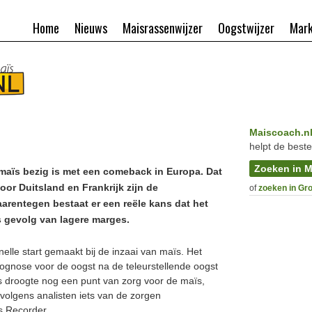
Home
Nieuws
Maisrassenwijzer
Oogstwijzer
Mark
Maiscoach.n
helpt de beste
Zoeken in M
an maïs bezig is met een comeback in Europa. Dat
or Duitsland en Frankrijk zijn de
of
zoeken in Gr
entegen bestaat er een reële kans dat het
ls gevolg van lagere marges.
lle start gemaakt bij de inzaai van maïs. Het
gnose voor de oogst na de teleurstellende oogst
is droogte nog een punt van zorg voor de maïs,
olgens analisten iets van de zorgen
s Recorder.