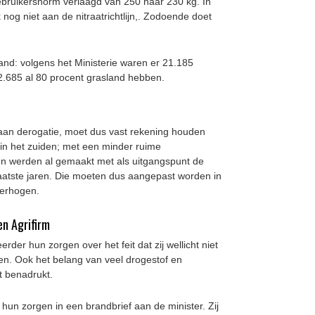
ebruikersnorm verlaagd van 250 naar 230 kg. In
nog niet aan de nitraatrichtlijn,. Zodoende doet
and: volgens het Ministerie waren er 21.185
2.685 al 80 procent grasland hebben.
 aan derogatie, moet dus vast rekening houden
 in het zuiden; met een minder ruime
n werden al gemaakt met als uitgangspunt de
aatste jaren. Die moeten dus aangepast worden in
verhogen.
en Agrifirm
rder hun zorgen over het feit dat zij wellicht niet
n. Ook het belang van veel drogestof en
t benadrukt.
 hun zorgen in een brandbrief aan de minister. Zij