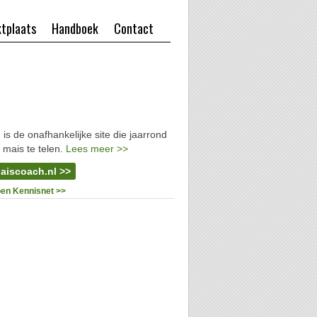
tplaats
Handboek
Contact
l
is de onafhankelijke site die jaarrond
 mais te telen.
Lees meer >>
aiscoach.nl >>
oen Kennisnet >>