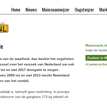
Home
Nieuws
Maisrassenwijzer
Oogstwijzer
Mark
ie
Maiscoach.n
helpt de beste
Zoeken in M
um van de waarheid, dan beslist het zogeheten
Brussel over het verzoek van Nederland om ook
of
zoeken in Gr
 tot en met 2017 derogatie te mogen
jaren 2006 tot en met 2013 mocht Nederland
en van het comité.
uidelijk is, behoeft geen toelichting. In principe
iksnorm van de gangbare 170 kg stikstof uit