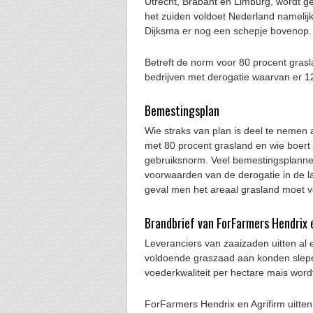
Utrecht, Brabant en Limburg, wordt g
het zuiden voldoet Nederland namelijk 
Dijksma er nog een schepje bovenop.
Betreft de norm voor 80 procent grasl
bedrijven met derogatie waarvan er 1
Bemestingsplan
Wie straks van plan is deel te nemen
met 80 procent grasland en wie boert
gebruiksnorm. Veel bemestingsplanne
voorwaarden van de derogatie in de l
geval men het areaal grasland moet 
Brandbrief van ForFarmers Hendrix 
Leveranciers van zaaizaden uitten al ee
voldoende graszaad aan konden slepe
voederkwaliteit per hectare mais word
ForFarmers Hendrix en Agrifirm uitten