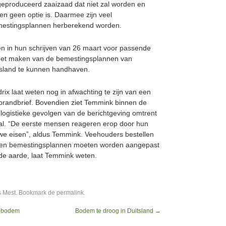
geproduceerd zaaizaad dat niet zal worden en
n geen optie is. Daarmee zijn veel
mestingsplannen herberekend worden.
en in hun schrijven van 26 maart voor passende
 het maken van de bemestingsplannen van
asland te kunnen handhaven.
 laat weten nog in afwachting te zijn van een
 brandbrief. Bovendien ziet Temmink binnen de
logistieke gevolgen van de berichtgeving omtrent
aal. “De eerste mensen reageren erop door hun
we eisen”, aldus Temmink. Veehouders bestellen
d en bemestingsplannen moeten worden aangepast
 de aarde, laat Temmink weten.
s
Mest
. Bookmark de
permalink
.
e bodem
Bodem te droog in Duitsland
→