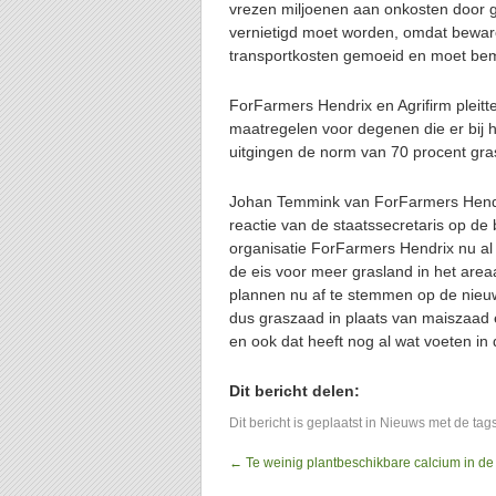
vrezen miljoenen aan onkosten door 
vernietigd moet worden, omdat beware
transportkosten gemoeid en moet be
ForFarmers Hendrix en Agrifirm pleitt
maatregelen voor degenen die er bij
uitgingen de norm van 70 procent gr
Johan Temmink van ForFarmers Hendrix
reactie van de staatssecretaris op de
organisatie ForFarmers Hendrix nu al 
de eis voor meer grasland in het are
plannen nu af te stemmen op de nieu
dus graszaad in plaats van maiszaa
en ook dat heeft nog al wat voeten in
Dit bericht delen:
Dit bericht is geplaatst in
Nieuws
met de tag
←
Te weinig plantbeschikbare calcium in d