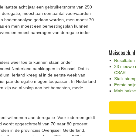
e laatste acht jaar een gebruikersnorm van 250
n derogatie, moest aan een aantal voorwaarden
 een bodemanalyse gedaan worden, men moest 70
gras en men moest een bemestingsplan kunnen
Bovendien moest aanvragen van derogatie ieder
Maiscoach.nl
Resultaten
ders weer toe te kunnen staan onder
23 nieuwe 
oest Nederland aankloppen in Brussel. Dat is
CSAR
adium. Ierland kreeg al in de eerste week van
Stalk stom
vier jaar derogatie mogen toepassen. In Nederland
Eerste snij
sen zijn we al volop aan het bemesten, mede
Mais hakse
deel wil nemen aan derogatie. Voor iedereen geldt
d wordt opgeschroefd van 70 naar 80 procent.
den in de provincies Overijssel, Gelderland,