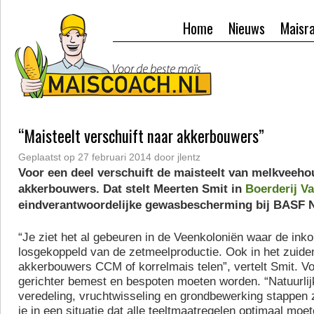
Home
Nieuws
Maisr
“Maisteelt verschuift naar akkerbouwers”
Geplaatst op
27 februari 2014
door
jlentz
Voor een deel verschuift de maisteelt van melkveeho
akkerbouwers. Dat stelt Meerten Smit in
Boerderij V
eindverantwoordelijke gewasbescherming bij BASF 
“Je ziet het al gebeuren in de Veenkoloniën waar de ink
losgekoppeld van de zetmeelproductie. Ook in het zuid
akkerbouwers CCM of korrelmais telen”, vertelt Smit. V
gerichter bemest en bespoten moeten worden. “Natuurlij
veredeling, vruchtwisseling en grondbewerking stappen 
je in een situatie dat alle teeltmaatregelen optimaal moet