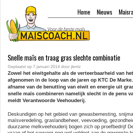
Home
Nieuws
Maisr
Snelle maïs en traag gras slechte combinatie
Geplaatst op
7 januari 2014
door
jlentz
Zowel het eiwitgehalte als de verteerbaarheid van het
afgenomen in de loop van de jaren op KTC De Marke.
afname van de benutting van eiwit en energie uit gra
snelle maïs combineren namelijk slecht in de pens v
meldt Verantwoorde Veehouderij.
Deskundigen op het gebied van gewasbemesting, snijmaï
maïsveredeling, graslandbeheer, veevoeding, gezondhe
duurzame melkveehouderij bogen zich op proefbedrijf D
vraag of het ruwvoer nog wel voldoet aan de gewenste kw