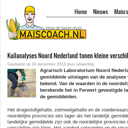
Home
Nieuws
Maisr
Kuilanalyses Noord Nederland tonen kleine verschi
Geplaatst op
24 december 2013
door
wbeerling
Agrarisch Laboratorium Noord Nederl
gemiddelde uitslagen van de analyses
bekend. Van de waarden in de noordeli
berekende het in Ferwert gevestigde l
de gemiddelden.
Het drogestofgehalte, zetmeelgehalte en de voederwaarde
noordelijke provincies iets lager als het landelijk gemidde
landelijke gemiddelde zijn ook de noordelijke provinci
verschillen zijn klein. Het aandeel celwanden en de stru