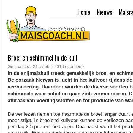
Home
Nieuws
Maisr
Broei en schimmel in de kuil
Geplaatst op
21 oktober 2013
door
jlentz
In de snijmaïskuil treedt gemakkelijk broei en schi
De oorzaak hiervan is lucht in het kuilvoer tijdens d
vervoedering. Daardoor worden de diverse soorten b
schimmels weer actief en gaan zich vermeerderen. Dit
afbraak van voedingsstoffen en tot productie van wa
De verliezen nemen toe naarmate de broei langer duurt 
meer stijgt. In broeiend kuilvoer kunnen de verliezen a
per dag 2,5 procent bedragen. Daarnaast wordt het prod
smakelijk. Een vermindering van de drogestofopname me