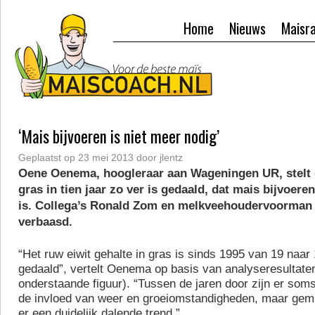
Home
Nieuws
Maisr
‘Mais bijvoeren is niet meer nodig’
Geplaatst op
23 mei 2013
door
jlentz
Oene Oenema, hoogleraar aan Wageningen UR, stelt d
gras in tien jaar zo ver is gedaald, dat mais bijvoere
is. Collega’s Ronald Zom en melkveehoudervoorman 
verbaasd.
“Het ruw eiwit gehalte in gras is sinds 1995 van 19 naar
gedaald”, vertelt Oenema op basis van analyseresultat
onderstaande figuur). “Tussen de jaren door zijn er soms
de invloed van weer en groeiomstandigheden, maar gem
er een duidelijk dalende trend.”