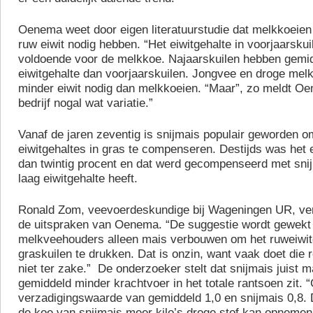
Oenema weet door eigen literatuurstudie dat melkkoeien
ruw eiwit nodig hebben. “Het eiwitgehalte in voorjaarskui
voldoende voor de melkkoe. Najaarskuilen hebben gemi
eiwitgehalte dan voorjaarskuilen. Jongvee en droge mel
minder eiwit nodig dan melkkoeien. “Maar”, zo meldt Oe
bedrijf nogal wat variatie.”
Vanaf de jaren zeventig is snijmais populair geworden o
eiwitgehaltes in gras te compenseren. Destijds was het 
dan twintig procent en dat werd gecompenseerd met snij
laag eiwitgehalte heeft.
Ronald Zom, veevoerdeskundige bij Wageningen UR, ver
de uitspraken van Oenema. “De suggestie wordt gewekt
melkveehouders alleen mais verbouwen om het ruweiwit
graskuilen te drukken. Dat is onzin, want vaak doet die
niet ter zake.” De onderzoeker stelt dat snijmais juist m
gemiddeld minder krachtvoer in het totale rantsoen zit. “
verzadigingswaarde van gemiddeld 1,0 en snijmais 0,8. 
de koe van snijmais meer kilo’s droge stof kan opnemen.