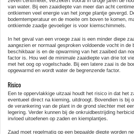
zeven centimeter, verzekert vooral in droge jaren de no
van water. Bij een zaaidiepte van meer dan acht centimet
ontkiemen veel energie van het jonge plantje gevergd. D
bodemtemperatuur en de moeite om boven te komen, ma
ontkiemde zaadje gevoeliger is voor kiemschimmels.
In het geval van een vroege zaai is een minder diepe zaa
aangezien er normaal gesproken voldoende vocht in de 
beschikbaar is en de opwarming van het zaaibed dan n
factor is. Hou wel de minimale zaaidiepte van drie tot vi
met het oog op vogelschade. Bij een latere zaai is de b
opgewarmd en wordt water de begrenzende factor.
Risico
Een te oppervlakkige uitzaai houdt het risico in dat het 
eventueel direct na kieming, uitdroogt. Bovendien is bij 
de verankering van de plant in de grond slechter met een
legering. Verder kunnen bij de onkruidbestrijding herbic
invloed uitoefenen op zaden en kiemplantjes.
Zaad moet regelmatig op een bepaalde diepte worden nee