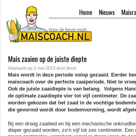
Home
Nieuws
Maisr
Mais zaaien op de juiste diepte
Geplaatst op
2 mei 2013
door
jlentz
Mais wordt in deze periode volop gezaaid. Eerder be
maiscoach over de perfecte zaaiperiode. Niet te vroeg,
Ook de juiste zaaidiepte is van belang. Volgens Han
de optimale zaaidiepte vier tot vijf centimeter. De za
worden gekozen dat het zaad in de vochtige bodemho
die gevormd wordt door bodemvorming
,
wordt afgel
Bij een droog zaaibed en bij een mechanische onkruidbes
dieper gezaaid worden, zo’n vijf tot zes centimeter. Een 