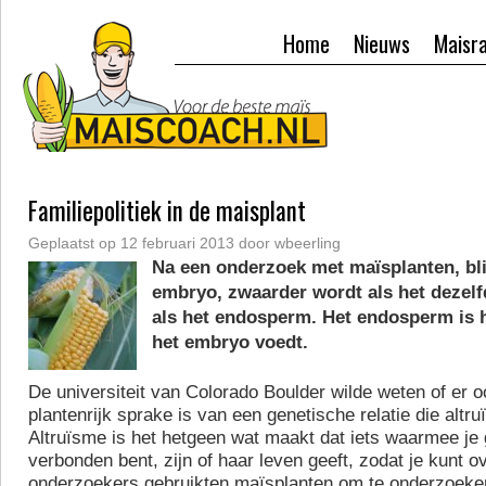
Home
Nieuws
Maisr
Familiepolitiek in de maisplant
Geplaatst op
12 februari 2013
door
wbeerling
Na een onderzoek met maïsplanten, blij
embryo, zwaarder wordt als het dezelf
als het endosperm. Het endosperm is h
het embryo voedt.
De universiteit van Colorado Boulder wilde weten of er o
plantenrijk sprake is van een genetische relatie die altru
Altruïsme is het hetgeen wat maakt dat iets waarmee je
verbonden bent, zijn of haar leven geeft, zodat je kunt o
onderzoekers gebruikten maïsplanten om te onderzoeken