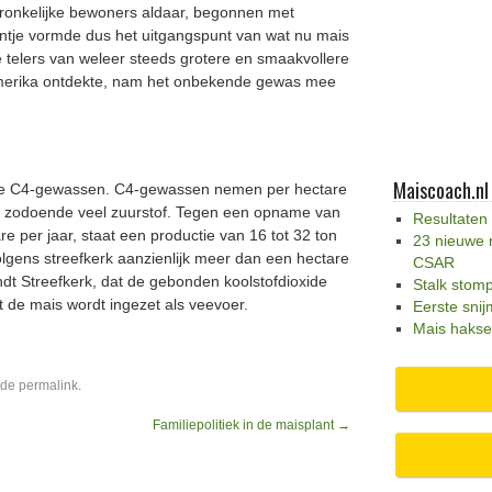
spronkelijke bewoners aldaar, begonnen met
antje vormde dus het uitgangspunt van wat nu mais
de telers van weleer steeds grotere en smaakvollere
Amerika ontdekte, nam het onbekende gewas mee
Maiscoach.nl
 de C4-gewassen. C4-gewassen nemen per hectare
en zodoende veel zuurstof. Tegen een opname van
Resultaten
re per jaar, staat een productie van 16 tot 32 ton
23 nieuwe 
volgens streefkerk aanzienlijk meer dan een hectare
CSAR
ndt Streefkerk, dat de gebonden koolstofdioxide
Stalk stom
t de mais wordt ingezet als veevoer.
Eerste snij
Mais hakse
 de
permalink
.
Familiepolitiek in de maisplant
→