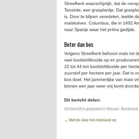
Streefkerk waarschijnlijk, dat de oor
Teosinte, een grasplantje. Dat graspl
is. Door te blijven veredelen, teelde 
maiskolven. Columbus, die in 1492 
naar Spanje waar het prima gedijde.
Beter dan bos
Volgens Streefkerk behoort mais tot
veel koolstofdioxide op en producer
22 tot 44 ton koolstofdioxide per hecta
zuurstof per hectare per jaar. Dat is 
bos doet. Het jammerlijke van mais vi
binnen een jaar weer vrij komt doorda
Dit bericht delen:
Dit bericht is geplaatst in
Nieuws
. Bookmark
←
Met de slee het maisland op