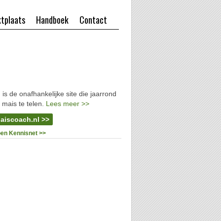
tplaats
Handboek
Contact
l
is de onafhankelijke site die jaarrond
 mais te telen.
Lees meer >>
aiscoach.nl >>
oen Kennisnet >>