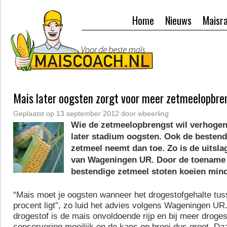
Home
Nieuws
Maisr
Mais later oogsten zorgt voor meer zetmeelopbre
Geplaatst op
13 september 2012
door
wbeerling
Wie de zetmeelopbrengst wil verhogen
later stadium oogsten. Ook de bestend
zetmeel neemt dan toe. Zo is de uitsl
van Wageningen UR. Door de toename 
bestendige zetmeel stoten koeien mind
“Mais moet je oogsten wanneer het drogestofgehalte tus
procent ligt”, zo luid het advies volgens Wageningen UR.
drogestof is de mais onvoldoende rijp en bij meer droges
conservering moeilijk en de kans op broei dus groot. Da