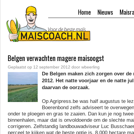
Home
Nieuws
Maisr
Belgen verwachten magere maisoogst
Geplaatst op
12 september 2012
door
wbeerling
De Belgen maken zich zorgen over de
2012. Het natte voorjaar en de natte ju
daarvan de oorzaak.
Op Agripress.be was half augustus te lez
Boerenbond zelfs adviseert te overwege
onder te ploegen en gras te zaaien. Dan kun je nog twe
binnenhalen, maar dat is onvoldoende om de slechte ma
corrigeren. Zelfstandig landbouwadviseur Luc Busschaer
perceel te kijken wat de beste optie is. 8.000 hectare ma