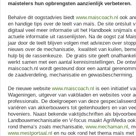
maistelers hun opbrengsten aanzienlijk verbeteren.
Behalve dit oogstadvies biedt
www.maiscoach.nl
ook and
en handige tips over de teelt van maïs. De site ontsluit 
digitaal veel meer informatie uit het Handboek snijmaïs 
actuele informatie uit rassenlijsten. Na de oogst zal Mai
jaar door de teelt blijven volgen met adviezen over stop
nieuws over de mechanisatie, kwaliteit van kuilen, bem
hulp bij de rassenkeuze. De gratis site geeft onafhankel
werkt samen met een aantal kennisinstellingen. De ontw
maiscoach.nl wordt gesteund door een aantal gerenomme
de zaadverdeling, mechanisatie en gewasbescherming.
De nieuwe website
www.maiscoach.nl
is een initiatief v
Wageningen, uitgever van vakbladen en websites voor a
professionals. De doelgroepen van deze gespecialiseerde
variëren van akkerbouwers tot geitenhouders en van vee
hoveniers. Naast bekende vaktijdschriften als bijvoorbee
Landbouwmechanisatie en V-focus maakt AgriMedia ook
rond thema’s zoals mechanisatie,
www.mechaman.nl
, m
www.mestportaal.nl
en nu ook rond het thema maïs met