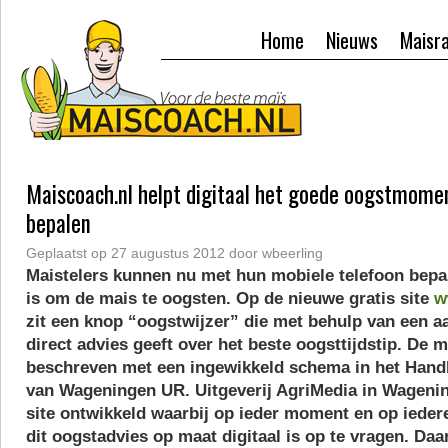
Home
Nieuws
Maisr
Maiscoach.nl helpt digitaal het goede oogstmomen
bepalen
Geplaatst op
27 augustus 2012
door
wbeerling
Maistelers kunnen nu met hun mobiele telefoon bepale
is om de mais te oogsten. Op de nieuwe gratis site
w
zit een knop “oogstwijzer” die met behulp van een a
direct advies geeft over het beste oogsttijdstip. De 
beschreven met een ingewikkeld schema in het Hand
van Wageningen UR. Uitgeverij AgriMedia in Wagenin
site ontwikkeld waarbij op ieder moment en op ieder
dit oogstadvies op maat digitaal is op te vragen. D