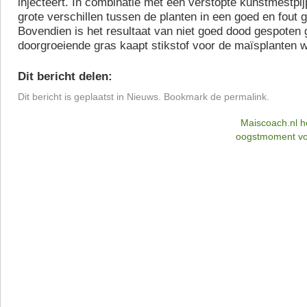
injecteert. In combinatie met een verstopte kunstmestpijp
grote verschillen tussen de planten in een goed en fout g
Bovendien is het resultaat van niet goed dood gespoten 
doorgroeiende gras kaapt stikstof voor de maïsplanten 
Dit bericht delen:
Dit bericht is geplaatst in
Nieuws
. Bookmark de
permalink
.
Maiscoach.nl he
oogstmoment vo