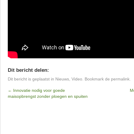
Dit bericht delen:
Dit bericht is geplaatst in
Nieuws
,
Video
. Bookmark de
permalink
.
←
Innovatie nodig voor goede
M
maisopbrengst zonder ploegen en spuiten