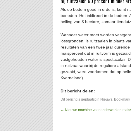
Bij ruitzaaien 60 procent minder af
Als de bodem goed in orde is, komt n
beneden. Het infiltreert in de bodem.
helling van 3 hectare, zomaar tienduiz
Wanneer water moet worden vastgeho
lössgronden, is ruitzaaien in plaats va
resultaten van een twee jaar durende 
maisperceel dat in ruitvorm is gezaai
vastgehouden water is spectaculair. D
in ruitzaai waarbij de reguliere afst
gezaaid, werd voorkomen dat op hell
Kverneland)
Dit bericht delen:
Dit bericht is geplaatst in
Nieuws
. Bookmark
←
Nieuwe machine voor onderwerken maiss