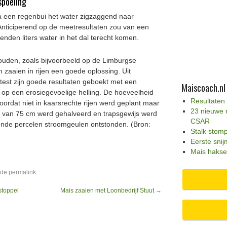
spoeling
a een regenbui het water zigzaggend naar
 Anticiperend op de meetresultaten zou van een
enden liters water in het dal terecht komen.
uden, zoals bijvoorbeeld op de Limburgse
n zaaien in rijen een goede oplossing. Uit
test zijn goede resultaten geboekt met een
Maiscoach.nl
d op een erosiegevoelige helling. De hoeveelheid
Resultaten
oordat niet in kaarsrechte rijen werd geplant maar
23 nieuwe 
and van 75 cm werd gehalveerd en trapsgewijs werd
CSAR
ende percelen stroomgeulen ontstonden. (Bron:
Stalk stom
Eerste snij
Mais hakse
 de
permalink
.
toppel
Mais zaaien met Loonbedrijf Stuut
→