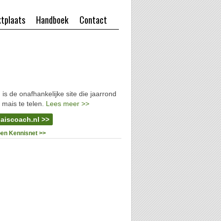
tplaats
Handboek
Contact
l
is de onafhankelijke site die jaarrond
 mais te telen.
Lees meer >>
aiscoach.nl >>
oen Kennisnet >>