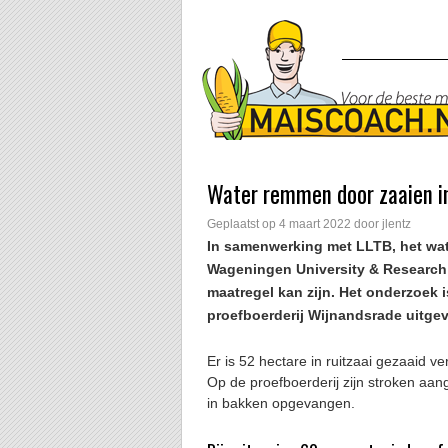
Water remmen door zaaien in
Geplaatst op
4 maart 2022
door
jlentz
In samenwerking met LLTB, het wat
Wageningen University & Research
maatregel kan zijn. Het onderzoek
proefboerderij Wijnandsrade uitge
Er is 52 hectare in ruitzaai gezaaid 
Op de proefboerderij zijn stroken aan
in bakken opgevangen.