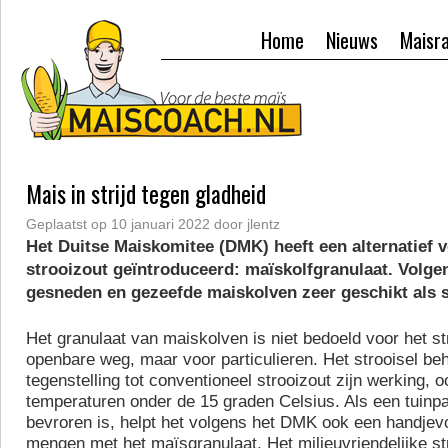
Home
Nieuws
Maisr
Mais in strijd tegen gladheid
Geplaatst op
10 januari 2022
door
jlentz
Het Duitse Maiskomitee (DMK) heeft een alternatief v
strooizout geïntroduceerd: maïskolfgranulaat. Volge
gesneden en gezeefde maiskolven zeer geschikt als s
Het granulaat van maiskolven is niet bedoeld voor het s
openbare weg, maar voor particulieren. Het strooisel beh
tegenstelling tot conventioneel strooizout zijn werking, o
temperaturen onder de 15 graden Celsius. Als een tuinpad
bevroren is, helpt het volgens het DMK ook een handjevol
mengen met het maïsgranulaat. Het milieuvriendelijke str