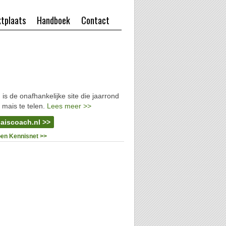
tplaats
Handboek
Contact
l
is de onafhankelijke site die jaarrond
 mais te telen.
Lees meer >>
aiscoach.nl >>
oen Kennisnet >>