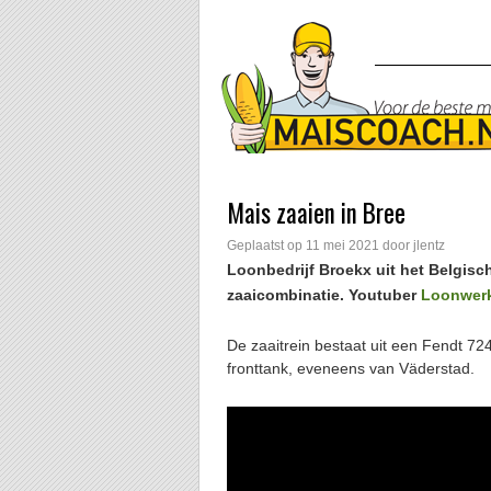
Mais zaaien in Bree
Geplaatst op
11 mei 2021
door
jlentz
Loonbedrijf Broekx uit het Belgisc
zaaicombinatie. Youtuber
Loonwerk
De zaaitrein bestaat uit een Fendt 
fronttank, eveneens van Väderstad.