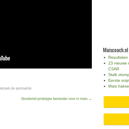
Maiscoach.nl
Resultaten
23 nieuwe 
CSAR
Stalk stom
Eerste snij
Mais hakse
okmark de
permalink
.
Slootsmid prototype bemester voor in mais
→