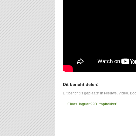
Dit bericht delen:
Dit bericht is geplaatst in
Nieuws
,
Video
. Bo
←
Claas Jaguar 990 ‘traptrekker’