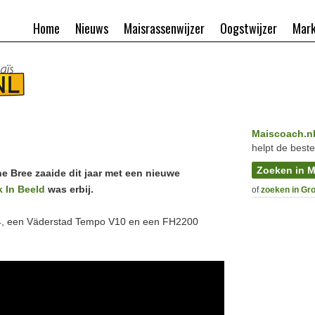
Home
Nieuws
Maisrassenwijzer
Oogstwijzer
Mark
Maiscoach.n
helpt de beste
Zoeken in M
he Bree zaaide dit jaar met een nieuwe
 In Beeld
was erbij.
of
zoeken in Gr
724, een Väderstad Tempo V10 en een FH2200