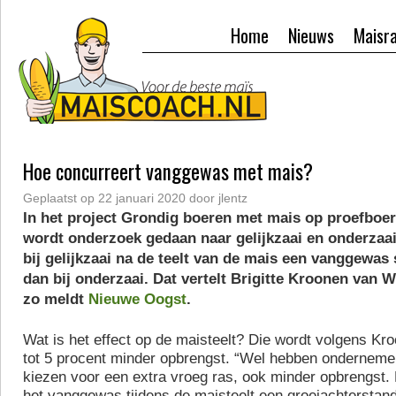
Home
Nieuws
Maisr
Hoe concurreert vanggewas met mais?
Geplaatst op
22 januari 2020
door
jlentz
In het project Grondig boeren met mais op proefboer
wordt onderzoek gedaan naar gelijkzaai en onderzaai
bij gelijkzaai na de teelt van de mais een vanggewas st
dan bij onderzaai. Dat vertelt Brigitte Kroonen van
zo meldt
Nieuwe Oogst
.
Wat is het effect op de maisteelt? Die wordt volgens Kr
tot 5 procent minder opbrengst. “Wel hebben ondernemer
kiezen voor een extra vroeg ras, ook minder opbrengst. 
het vanggewas tijdens de maisteelt een groeiachterstan