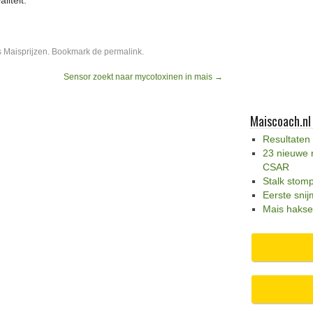
iteit.
s
Maisprijzen
. Bookmark de
permalink
.
Sensor zoekt naar mycotoxinen in mais
→
Maiscoach.nl
Resultaten
23 nieuwe 
CSAR
Stalk stom
Eerste snij
Mais hakse