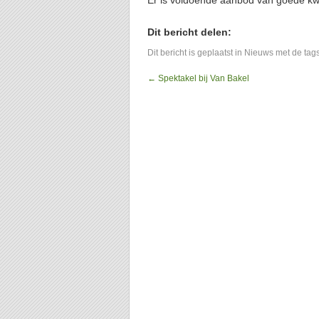
Er is voldoende aanbod van goede kwal
Dit bericht delen:
Dit bericht is geplaatst in
Nieuws
met de tag
←
Spektakel bij Van Bakel