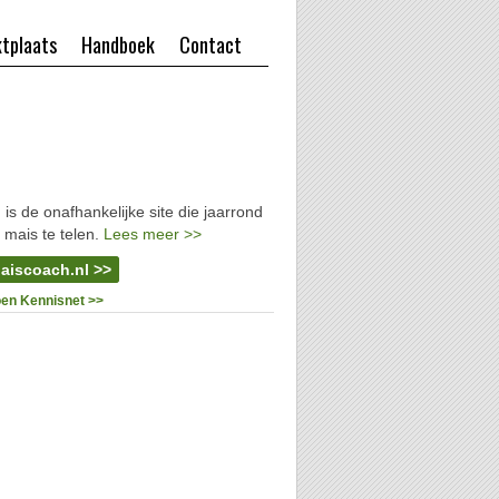
tplaats
Handboek
Contact
l
is de onafhankelijke site die jaarrond
 mais te telen.
Lees meer >>
aiscoach.nl >>
oen Kennisnet >>