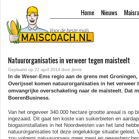
Home
Nieuws
Maisr
Natuurorganisaties in verweer tegen maisteelt
Geplaatst op
22 april 2014
door
jlentz
In de Weser-Ems regio aan de grens met Groningen,
Overijssel komen natuurorganisaties in het verweer 
omvangrijke overschakeling naar de maïsteelt. Dat m
BoerenBusiness.
Van het ongeveer 340.000 hectare grootte areaal is op b
ingezaaid. Dit gaat ten koste van suikerbieten en aardap
biogasinstallaties in het Noordwesten van het land hebb
natuurorganisaties tot deze ongelukkige situatie geleid. 
zou volgens natuurvorsers meer mest en gewasbesche