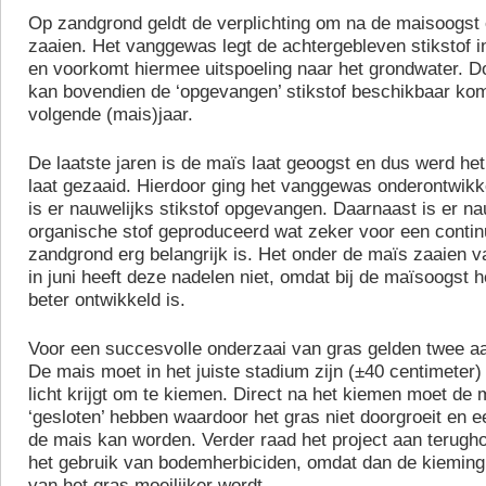
Op zandgrond geldt de verplichting om na de maisoogst
zaaien. Het vanggewas legt de achtergebleven stikstof 
en voorkomt hiermee uitspoeling naar het grondwater. D
kan bovendien de ‘opgevangen’ stikstof beschikbaar ko
volgende (mais)jaar.
De laatste jaren is de maïs laat geoogst en dus werd h
laat gezaaid. Hierdoor ging het vanggewas onderontwikke
is er nauwelijks stikstof opgevangen. Daarnaast is er na
organische stof geproduceerd wat zeker voor een continu
zandgrond erg belangrijk is. Het onder de maïs zaaien
in juni heeft deze nadelen niet, omdat bij de maïsoogst 
beter ontwikkeld is.
Voor een succesvolle onderzaai van gras gelden twee a
De mais moet in het juiste stadium zijn (±40 centimeter)
licht krijgt om te kiemen. Direct na het kiemen moet de 
‘gesloten’ hebben waardoor het gras niet doorgroeit en 
de mais kan worden. Verder raad het project aan terugho
het gebruik van bodemherbiciden, omdat dan de kieming
van het gras moeilijker wordt.