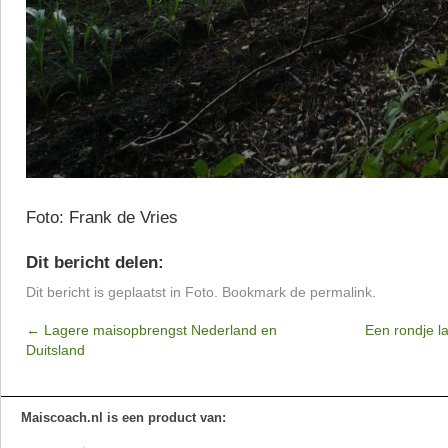
Foto: Frank de Vries
Dit bericht delen:
Dit bericht is geplaatst in
Foto
. Bookmark de
permalink
.
←
Lagere maisopbrengst Nederland en
Een rondje l
Duitsland
Maiscoach.nl is een product van: