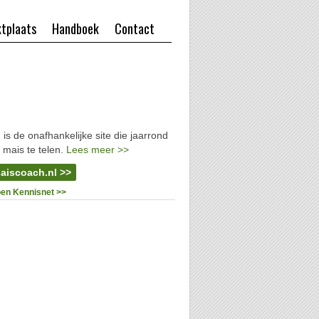
tplaats
Handboek
Contact
l
is de onafhankelijke site die jaarrond
 mais te telen.
Lees meer >>
aiscoach.nl >>
oen Kennisnet >>