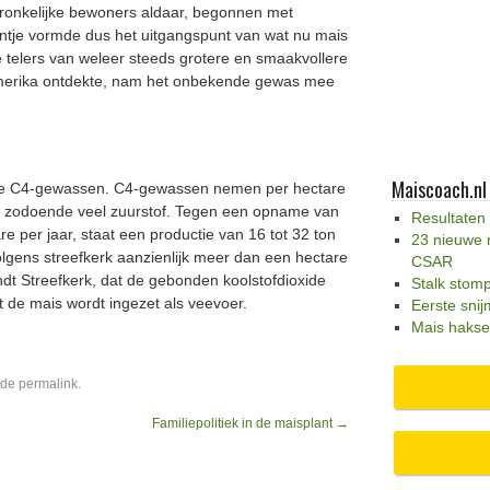
spronkelijke bewoners aldaar, begonnen met
antje vormde dus het uitgangspunt van wat nu mais
de telers van weleer steeds grotere en smaakvollere
Amerika ontdekte, nam het onbekende gewas mee
Maiscoach.nl
 de C4-gewassen. C4-gewassen nemen per hectare
en zodoende veel zuurstof. Tegen een opname van
Resultaten
re per jaar, staat een productie van 16 tot 32 ton
23 nieuwe 
volgens streefkerk aanzienlijk meer dan een hectare
CSAR
ndt Streefkerk, dat de gebonden koolstofdioxide
Stalk stom
t de mais wordt ingezet als veevoer.
Eerste snij
Mais hakse
 de
permalink
.
Familiepolitiek in de maisplant
→