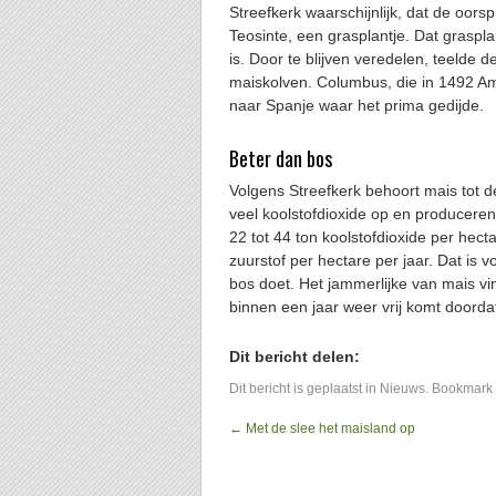
Streefkerk waarschijnlijk, dat de oor
Teosinte, een grasplantje. Dat graspl
is. Door te blijven veredelen, teelde 
maiskolven. Columbus, die in 1492 
naar Spanje waar het prima gedijde.
Beter dan bos
Volgens Streefkerk behoort mais tot
veel koolstofdioxide op en producer
22 tot 44 ton koolstofdioxide per hecta
zuurstof per hectare per jaar. Dat is 
bos doet. Het jammerlijke van mais vi
binnen een jaar weer vrij komt doorda
Dit bericht delen:
Dit bericht is geplaatst in
Nieuws
. Bookmark
←
Met de slee het maisland op