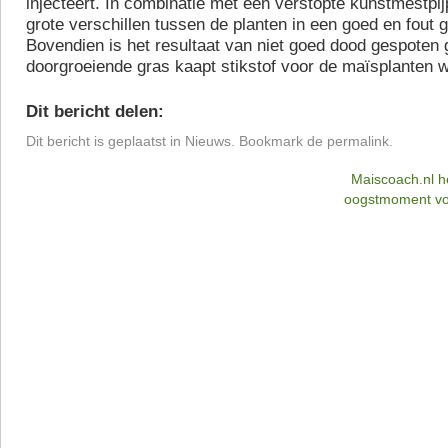
injecteert. In combinatie met een verstopte kunstmestpijp
grote verschillen tussen de planten in een goed en fout g
Bovendien is het resultaat van niet goed dood gespoten 
doorgroeiende gras kaapt stikstof voor de maïsplanten 
Dit bericht delen:
Dit bericht is geplaatst in
Nieuws
. Bookmark de
permalink
.
Maiscoach.nl he
oogstmoment vo