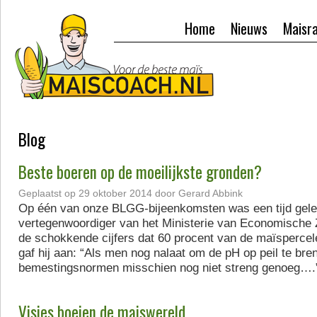
Home
Nieuws
Maisr
Blog
Beste boeren op de moeilijkste gronden?
Geplaatst op
29 oktober 2014
door
Gerard Abbink
Op één van onze BLGG-bijeenkomsten was een tijd gel
vertegenwoordiger van het Ministerie van Economische 
de schokkende cijfers dat 60 procent van de maïspercele
gaf hij aan: “Als men nog nalaat om de pH op peil te bren
bemestingsnormen misschien nog niet streng genoeg….
Visies boeien de maiswereld