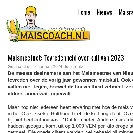
Home
Nieuws
Maisr
Maismeetnet: Tevredenheid over kuil van 2023
Geplaatst op
16 januari 2024
door
jlentz
De meeste deelnemers aan het Maismeetnet van Nieu
tevreden over de vorig jaar gewonnen maiskuil. Ook 
vallen niet tegen, hoewel de hoeveelheid zetmeel, zeke
elders, soms wat tegenvalt.
Maar nog niet iedereen heeft ervaring met hoe de mais v
in het Overijsselse Holthone heeft de kuil nog dicht. Over
hij niet heel enthousiast. “Dat kon beter. Andere mais, d
hadden geoogst, komt uit op 1.000 VEM per kilo droge s
zetmeel. Die goede cijfers werden wel gehaald bij minde