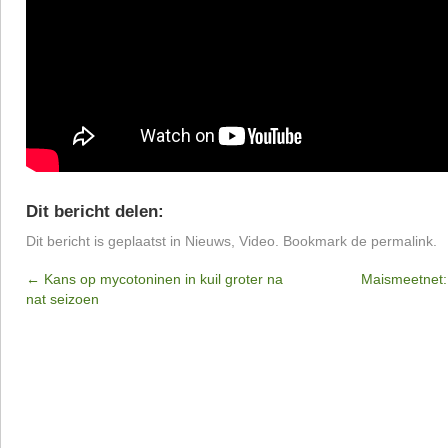
Dit bericht delen:
Dit bericht is geplaatst in
Nieuws
,
Video
. Bookmark de
permalink
.
←
Kans op mycotoninen in kuil groter na
Maismeetnet: 
nat seizoen