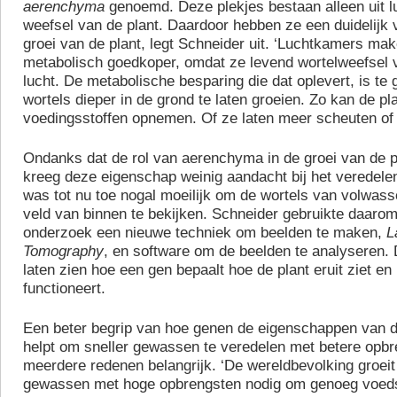
aerenchyma
genoemd. Deze plekjes bestaan alleen uit lu
weefsel van de plant. Daardoor hebben ze een duidelijk 
groei van de plant, legt Schneider uit. ‘Luchtkamers ma
metabolisch goedkoper, omdat ze levend wortelweefsel 
lucht. De metabolische besparing die dat oplevert, is t
wortels dieper in de grond te laten groeien. Zo kan de p
voedingsstoffen opnemen. Of ze laten meer scheuten of 
Ondanks dat de rol van aerenchyma in de groei van de 
kreeg deze eigenschap weinig aandacht bij het veredele
was tot nu toe nogal moeilijk om de wortels van volwass
veld van binnen te bekijken. Schneider gebruikte daarom
onderzoek een nieuwe techniek om beelden te maken,
L
Tomography
, en software om de beelden te analyseren.
laten zien hoe een gen bepaalt hoe de plant eruit ziet en
functioneert.
Een beter begrip van hoe genen de eigenschappen van d
helpt om sneller gewassen te veredelen met betere opbr
meerdere redenen belangrijk. ‘De wereldbevolking groeit
gewassen met hoge opbrengsten nodig om genoeg voedse