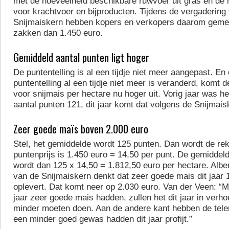
met de hoeveelheid beschikbare ruwvoer uit gras en de
voor krachtvoer en bijproducten. Tijdens de vergadering
Snijmaiskern hebben kopers en verkopers daarom gemee
zakken dan 1.450 euro.
Gemiddeld aantal punten ligt hoger
De puntentelling is al een tijdje niet meer aangepast. E
puntentelling al een tijdje niet meer is veranderd, komt 
voor snijmais per hectare nu hoger uit. Vorig jaar was h
aantal punten 121, dit jaar komt dat volgens de Snijmaisk
Zeer goede maïs boven 2.000 euro
Stel, het gemiddelde wordt 125 punten. Dan wordt de r
puntenprijs is 1.450 euro = 14,50 per punt. De gemiddeld
wordt dan 125 x 14,50 = 1.812,50 euro per hectare. Albe
van de Snijmaiskern denkt dat zeer goede mais dit jaar
oplevert. Dat komt neer op 2.030 euro. Van der Veen: “Ma
jaar zeer goede mais hadden, zullen het dit jaar in verh
minder moeten doen. Aan de andere kant hebben de telers
een minder goed gewas hadden dit jaar profijt.”