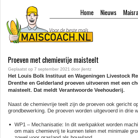
Home
Nieuws
Maisr
Proeven met chemievrije maisteelt
Geplaatst op
7 september 2021
door
jlentz
Het Louis Bolk Instituut en Wageningen Livestock R
Drenthe en Gelderland proeven uitvoeren met een ch
maisteelt. Dat meldt Verantwoorde Veehouderij.
Naast de chemievrije teelt zijn de proeven ook gericht 
grondbewerking. De proeven worden uitgevoerd in drie 
WP1 – Mechanisatie: In dit werkpakket worden machi
om mais chemievrij te kunnen telen met minimale gr
zowel voor grasland als bouwland.