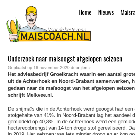
Home
Nieuws
Maisr
Onderzoek naar maisoogst afgelopen seizoen
Geplaatst op
16 november 2020
door
jlentz
Het adviesbedrijf Groeikracht waarin een aantal grot
uit de Achterhoek en Noord-Brabant samenwerken, h
gedaan naar de maïsoogst van het afgelopen seizoen
schrijft Melkvee.nl.
De snijmaïs die in de Achterhoek werd geoogst had een
stofgehalte van 41%. In Noord-Brabant lag het aandeel d
gemiddeld op 40,3%. In de Achterhoek werd een gemidd
hectareopbrengst van 14 ton droge stof gerealiseerd. Da
in 2019. Het seizoen was iets minder droog en er kon o