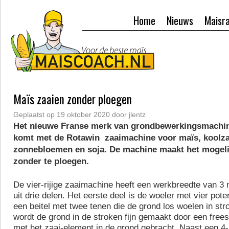
Home
Nieuws
Maisr
Maïs zaaien zonder ploegen
Geplaatst op
19 oktober 2020
door
jlentz
Het nieuwe Franse merk van grondbewerkingsmachin
komt met de Rotawin zaaimachine voor maïs, koolz
zonnebloemen en soja. De machine maakt het mogelij
zonder te ploegen.
De vier-rijige zaaimachine heeft een werkbreedte van 3 
uit drie delen. Het eerste deel is de woeler met vier pote
een beitel met twee tenen die de grond los woelen in st
wordt de grond in de stroken fijn gemaakt door een free
met het zaai-element in de grond gebracht. Naast een 4-r