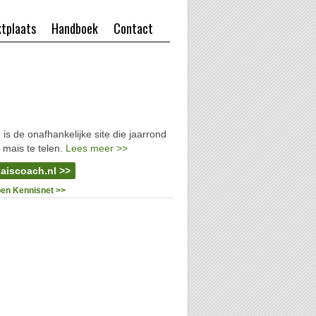
tplaats
Handboek
Contact
l
is de onafhankelijke site die jaarrond
 mais te telen.
Lees meer >>
aiscoach.nl >>
oen Kennisnet >>