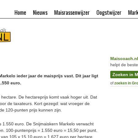
Home
Nieuws
Maisrassenwijzer
Oogstwijzer
Mark
Maiscoach.n
helpt de beste
Zoeken in M
rkelo ieder jaar de maisprijs vast. Dit jaar ligt
.550 euro.
of
zoeken in Gr
r hectare. De hectareprijs komt vaak hoger uit. Dat
oor de taxateurs. Kort gezegd: wat vroeger de
e 120-punten prijs kunnen zijn.
dus 1.550 euro. De Snijmaiskern Markelo verwacht
n. 100-puntenprijs = 1.550 euro = 15,50 per punt.
 van 105 x 15,10 euro = 1.627 euro per hectare.