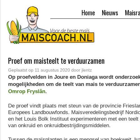
Home
Nieuws
Maisr
Proef om maisteelt te verduurzamen
Geplaatst op
11 augustus 2020
door
jlentz
Op proefvelden in Joure en Doniaga wordt onderzoe
mogelijkheden om de teelt van mais te verduurzamen
Omrop Fryslân
.
De proef vindt plaats met steun van de provincie Friesla
Europees Landbouwfonds. Maisveredelingsbedrijf Nordi
en het Louis Bolk Instituut experimenteren met een teelt
van onkruid en onkruidbestrijdingsmiddelen.
Tussen de maïsplanten is een mengsel van boekweit, lu