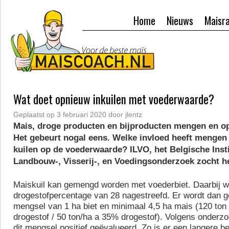
Home
Nieuws
Maisr
Wat doet opnieuw inkuilen met voederwaarde?
Geplaatst op
3 februari 2020
door
jlentz
Mais, droge producten en bijproducten mengen en op
Het gebeurt nogal eens. Welke invloed heeft mengen
kuilen op de voederwaarde? ILVO, het Belgische Inst
Landbouw-, Visserij-, en Voedingsonderzoek zocht he
Maiskuil kan gemengd worden met voederbiet. Daarbij w
drogestofpercentage van 28 nagestreefd. Er wordt dan 
mengsel van 1 ha biet en minimaal 4,5 ha mais (120 ton
drogestof / 50 ton/ha a 35% drogestof). Volgens onderz
dit mengsel positief geëvalueerd. Zo is er een langere b