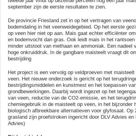
tweede jaar vindt op dezelfde percelen nog een jaar maist
september zijn de eerste resultaten te zien.
De provincie Friesland zet in op het vertragen van veeno
bodemdaling in het veenweidegebied. Op het eerste gezic
op veen hier niet op aan. Mais gaat echter efficiënter o
en bodemvocht dan gras. Ook leidt mais in het rantsoen 
minder uitstoot van methaan en ammoniak. Een nadeel v
hoge onkruiddruk. In de gangbare maisteelt vraagt dit 
bestrijding
Het project is een vervolg op veldproeven met maisteelt
veen. Het nieuwe onderzoek is gericht op het terugdring
bestrijdingsmiddelen en kunstmest en het toepassen van
grondbewerkingen. Daarbij wordt ingezet op het tegenga
van veen, reductie van de CO2-emissie, en het terugdri
chemiegebruik in de maisteelt op veen, in het bijzonder
biologisch afbreekbare alternatieven voor glyfosaat. Op
grasland zijn proefstroken ingericht door DLV Advies en
Advies)