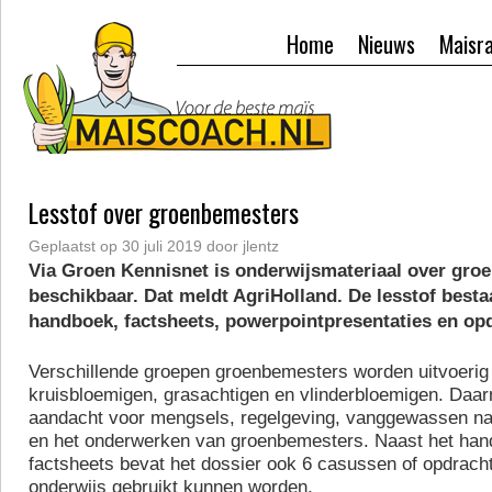
Home
Nieuws
Maisr
Lesstof over groenbemesters
Geplaatst op
30 juli 2019
door
jlentz
Via Groen Kennisnet is onderwijsmateriaal over gro
beschikbaar. Dat meldt AgriHolland. De lesstof bestaa
handboek, factsheets, powerpointpresentaties en op
Verschillende groepen groenbemesters worden uitvoerig 
kruisbloemigen, grasachtigen en vlinderbloemigen. Daarn
aandacht voor mengsels, regelgeving, vanggewassen na 
en het onderwerken van groenbemesters. Naast het han
factsheets bevat het dossier ook 6 casussen of opdracht
onderwijs gebruikt kunnen worden.