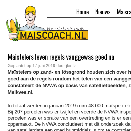
Home
Nieuws
Maisr
Maistelers leven regels vanggewas goed na
Geplaatst op
17 juni 2019
door
jlentz
Maïstelers op zand- en lössgrond houden zich over 
goed aan de regels rondom het telen van een vangge
constateert de NVWA op basis van satellietbeelden, 
Melkvee.nl.
In totaal werden in januari 2019 ruim 48.000 maïspercel
Bij 207 percelen was er twijfel en voerde de NVWA inspec
percelen was er sprake van een overtreding en is er ee
opgemaakt. De NVWA concludeert met dit onderzoek dat
van satellietdata een goed hupmiddels is om te controler