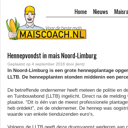
Home
Nieuws
Maisr
Hennepvondst in mais Noord-Limburg
Geplaatst op
4 september 2018
door
jlentz
In Noord-Limburg is een grote hennepplantage opger
LLTB. De hennepplanten stonden middenin een perce
De betreffende ondernemer heeft meteen de politie en d
en Tuinbouwbond (LLTB) ingelicht. Direct na de melding
plaatse. “Dit is één van de meest professionele plantages
heb ontdekt”, zei de ondernemer. De hennep was oogstri
waarde van enkele tienduizenden euro’s.
Volgens de LLTB geeft deze drugsvangst wederom aan dat