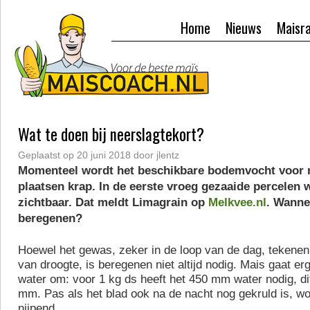
Home
Nieuws
Maisr
Wat te doen bij neerslagtekort?
Geplaatst op
20 juni 2018
door
jlentz
Momenteel wordt het beschikbare bodemvocht voor
plaatsen krap. In de eerste vroeg gezaaide percelen w
zichtbaar. Dat meldt Limagrain op
Melkvee.nl
. Wanne
beregenen?
Hoewel het gewas, zeker in de loop van de dag, tekenen
van droogte, is beregenen niet altijd nodig. Mais gaat erg
water om: voor 1 kg ds heeft het 450 mm water nodig, dit
mm. Pas als het blad ook na de nacht nog gekruld is, wo
nijpend.