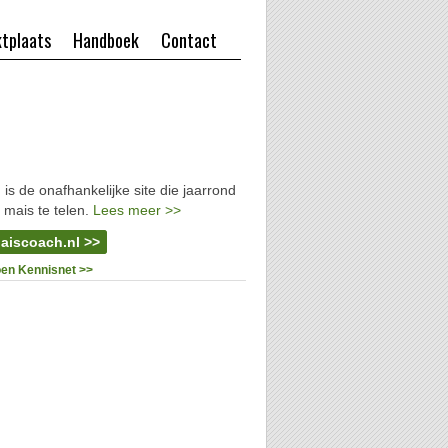
tplaats
Handboek
Contact
l
is de onafhankelijke site die jaarrond
 mais te telen.
Lees meer >>
aiscoach.nl >>
oen Kennisnet >>