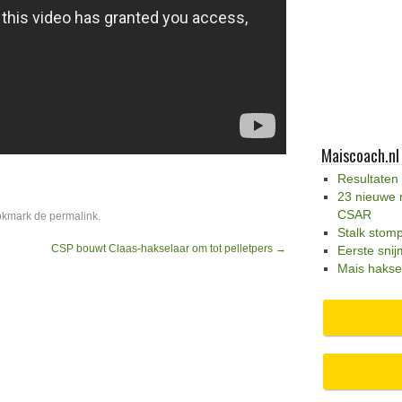
Maiscoach.nl
Resultaten
23 nieuwe 
CSAR
okmark de
permalink
.
Stalk stom
CSP bouwt Claas-hakselaar om tot pelletpers
→
Eerste snij
Mais hakse