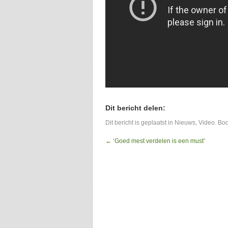
Dit bericht delen:
Dit bericht is geplaatst in
Nieuws
,
Video
. Bo
←
‘Goed mest verdelen is een must’