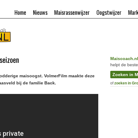
Home
Nieuws
Maisrassenwijzer
Oogstwijzer
Mark
seizoen
Maiscoach.n
helpt de beste
Zoeken in M
modderige maisoogst. VolmerFilm maakte deze
aasveld bij de familie Back.
of
zoeken in Gr