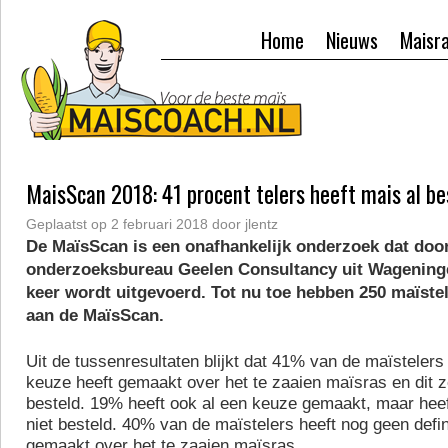
Home
Nieuws
Maisr
MaisScan 2018: 41 procent telers heeft mais al be
Geplaatst op
2 februari 2018
door
jlentz
De MaïsScan is een onafhankelijk onderzoek dat doo
onderzoeksbureau Geelen Consultancy uit Wageninge
keer wordt uitgevoerd. Tot nu toe hebben 250 maïst
aan de MaïsScan.
Uit de tussenresultaten blijkt dat 41% van de maïstelers 
keuze heeft gemaakt over het te zaaien maïsras en dit ze
besteld. 19% heeft ook al een keuze gemaakt, maar hee
niet besteld. 40% van de maïstelers heeft nog geen defi
gemaakt over het te zaaien maïsras.