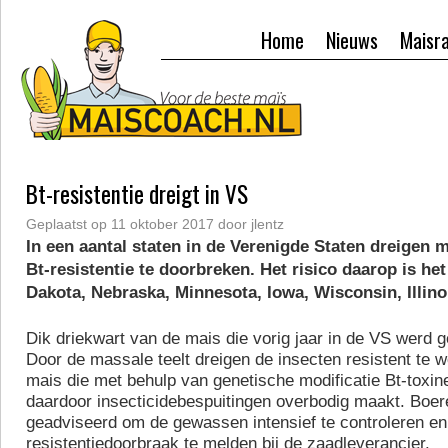
Home
Nieuws
Maisr
Bt-resistentie dreigt in VS
Geplaatst op
11 oktober 2017
door
jlentz
In een aantal staten in de Verenigde Staten dreigen 
Bt-resistentie te doorbreken. Het risico daarop is het
Dakota, Nebraska, Minnesota, Iowa, Wisconsin, Illino
Dik driekwart van de mais die vorig jaar in de VS werd g
Door de massale teelt dreigen de insecten resistent te 
mais die met behulp van genetische modificatie Bt-toxin
daardoor insecticidebespuitingen overbodig maakt. Boer
geadviseerd om de gewassen intensief te controleren en
resistentiedoorbraak te melden bij de zaadleverancier.