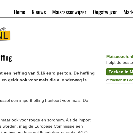
Home
Nieuws
Maisrassenwijzer
Oogstwijzer
Mark
ffing
Maiscoach.n
helpt de beste
Zoeken in M
t een heffing van 5,16 euro per ton. De heffing
 en geldt ook voor mais die al onderweg is
of
zoeken in Gr
 Brussel een importheffing hanteert voor mais. De
.
s, maar ook voor rogge en sorghum. Als de import
 te worden, mag de Europese Commissie een
proken binnen de wereldhandelsorganisatie WTO.