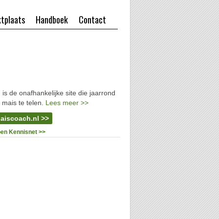
tplaats
Handboek
Contact
l
is de onafhankelijke site die jaarrond
 mais te telen.
Lees meer >>
aiscoach.nl >>
oen Kennisnet >>