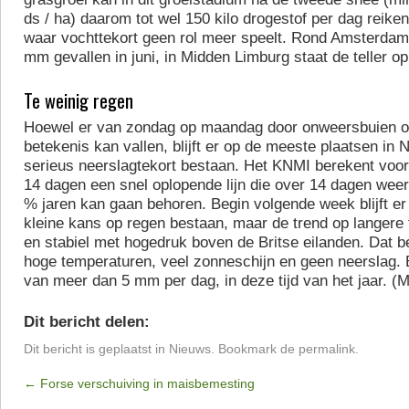
ds / ha) daarom tot wel 150 kilo drogestof per dag reike
waar vochttekort geen rol meer speelt. Rond Amsterdam 
mm gevallen in juni, in Midden Limburg staat de teller o
Te weinig regen
Hoewel er van zondag op maandag door onweersbuien o
betekenis kan vallen, blijft er op de meeste plaatsen in
serieus neerslagtekort bestaan. Het KNMI berekent voo
14 dagen een snel oplopende lijn die over 14 dagen weer
% jaren kan gaan behoren. Begin volgende week blijft e
kleine kans op regen bestaan, maar de trend op langere 
en stabiel met hogedruk boven de Britse eilanden. Dat be
hoge temperaturen, veel zonneschijn en geen neerslag.
van meer dan 5 mm per dag, in deze tijd van het jaar. (M
Dit bericht delen:
Dit bericht is geplaatst in
Nieuws
. Bookmark de
permalink
.
←
Forse verschuiving in maisbemesting