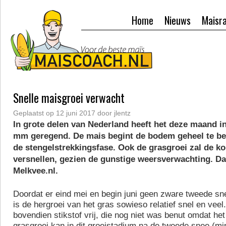
Home
Nieuws
Maisr
Snelle maisgroei verwacht
Geplaatst op
12 juni 2017
door
jlentz
In grote delen van Nederland heeft het deze maand i
mm geregend. De mais begint de bodem geheel te be
de stengelstrekkingsfase. Ook de grasgroei zal de 
versnellen, gezien de gunstige weersverwachting. Da
Melkvee.nl.
Doordat er eind mei en begin juni geen zware tweede sn
is de hergroei van het gras sowieso relatief snel en vee
bovendien stikstof vrij, die nog niet was benut omdat he
grasgroei kan in dit groeistadium na de tweede snee (m