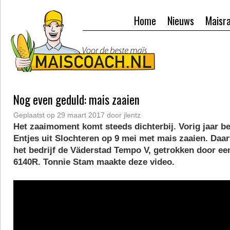
Home
Nieuws
Maisr
Nog even geduld: mais zaaien
Geplaatst op
29 maart 2017
door
jlentz
Het zaaimoment komt steeds dichterbij. Vorig jaar b
Entjes uit Slochteren op 9 mei met mais zaaien. Daa
het bedrijf de Väderstad Tempo V, getrokken door e
6140R. Tonnie Stam maakte deze video.