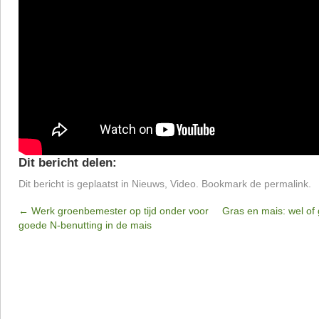
Dit bericht delen:
Dit bericht is geplaatst in
Nieuws
,
Video
. Bookmark de
permalink
.
←
Werk groenbemester op tijd onder voor
Gras en mais: wel of
goede N-benutting in de mais