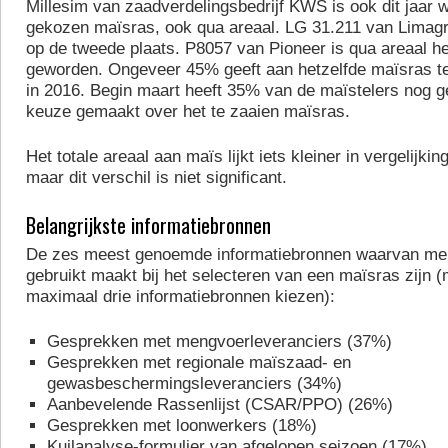
Millesim van zaadverdelingsbedrijf KWS is ook dit jaar 
gekozen maïsras, ook qua areaal. LG 31.211 van Limagra
op de tweede plaats. P8057 van Pioneer is qua areaal h
geworden. Ongeveer 45% geeft aan hetzelfde maïsras te
in 2016. Begin maart heeft 35% van de maïstelers nog ge
keuze gemaakt over het te zaaien maïsras.
Het totale areaal aan maïs lijkt iets kleiner in vergelijkin
maar dit verschil is niet significant.
Belangrijkste informatiebronnen
De zes meest genoemde informatiebronnen waarvan me
gebruikt maakt bij het selecteren van een maïsras zijn
maximaal drie informatiebronnen kiezen):
Gesprekken met mengvoerleveranciers (37%)
Gesprekken met regionale maïszaad- en
gewasbeschermingsleveranciers (34%)
Aanbevelende Rassenlijst (CSAR/PPO) (26%)
Gesprekken met loonwerkers (18%)
Kuilanalyse-formulier van afgelopen seizoen (17%)