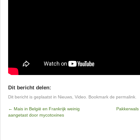
Dit bericht delen:
Dit bericht is geplaatst in
Nieuws
,
Video
. Bookmark de
permalink
.
←
Mais in België en Frankrijk weinig
Pakkerwals
aangetast door mycotoxines