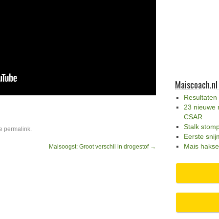
Maiscoach.nl
Resultaten
23 nieuwe 
CSAR
Stalk stom
de
permalink
.
Eerste snij
Mais hakse
Maisoogst: Groot verschil in drogestof
→