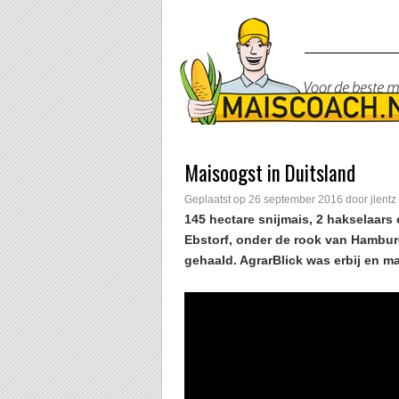
Maisoogst in Duitsland
Geplaatst op
26 september 2016
door
jlentz
145 hectare snijmais, 2 hakselaars 
Ebstorf, onder de rook van Hamburg
gehaald. AgrarBlick was erbij en m