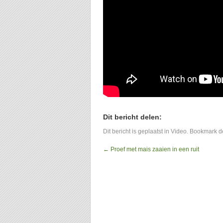
Dit bericht delen:
Dit bericht is geplaatst in
Video
. Bookmark 
←
Proef met mais zaaien in een ruit