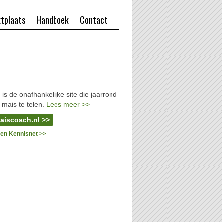
tplaats
Handboek
Contact
l
is de onafhankelijke site die jaarrond
 mais te telen.
Lees meer >>
aiscoach.nl >>
oen Kennisnet >>